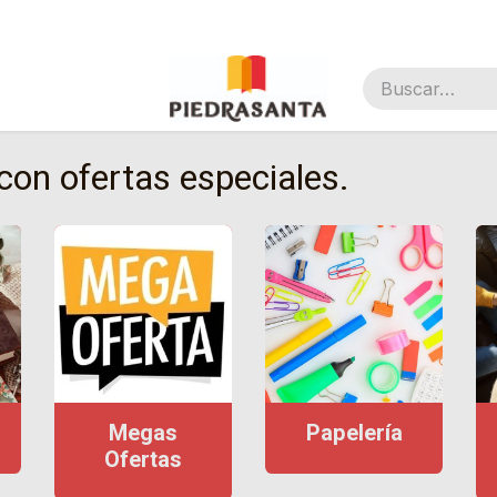
nal
on ofertas especiales.
Megas
Papelería
Ofertas