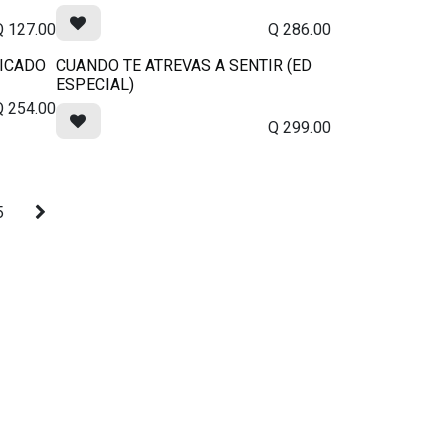
Q
127.00
Q
286.00
ICADO
CUANDO TE ATREVAS A SENTIR (ED
ESPECIAL)
Q
254.00
Q
299.00
5