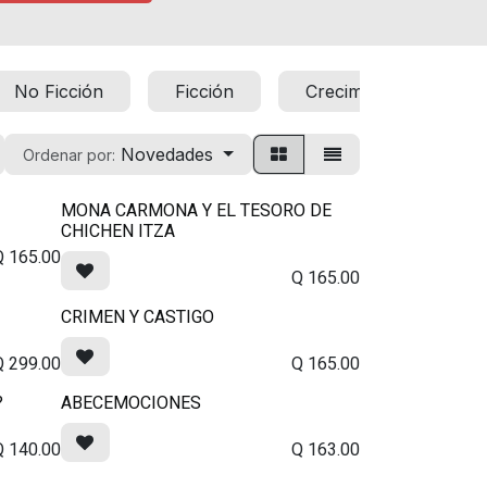
No Ficción
Ficción
Crecimiento personal,
Novedades
Ordenar por:
MONA CARMONA Y EL TESORO DE
CHICHEN ITZA
Q
165.00
Q
165.00
CRIMEN Y CASTIGO
Q
299.00
Q
165.00
?
ABECEMOCIONES
Q
140.00
Q
163.00