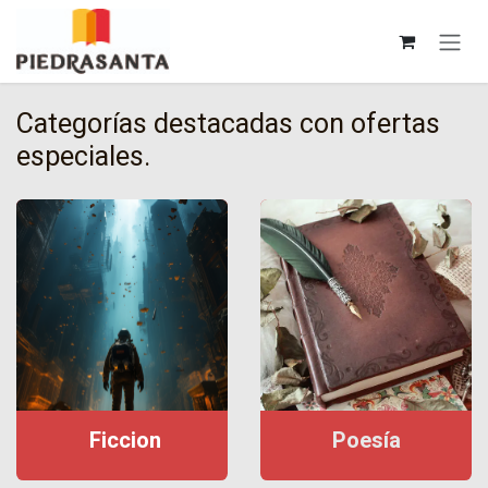
Ir al contenido
Categorías destacadas con ofertas
especiales.
F
iccion
P
oesía