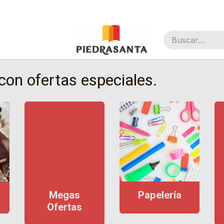
nal
on ofertas especiales.
Megas
Papelería
Ofertas