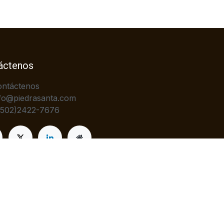
áctenos
ontáctenos
fo@piedrasanta.com
+502)2422-7676
Con tecnología de