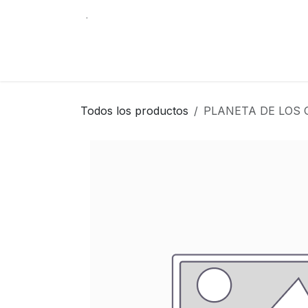
Ir al contenido
.
Tienda
Contáctenos
Librería Internacio
Todos los productos
PLANETA DE LOS G