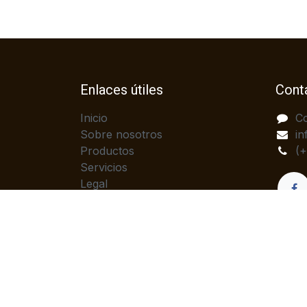
Enlaces útiles
Cont
Inicio
C
Sobre nosotros
in
Productos
(
Servicios
Legal
Política de privacidad
Ayuda
Contáctenos