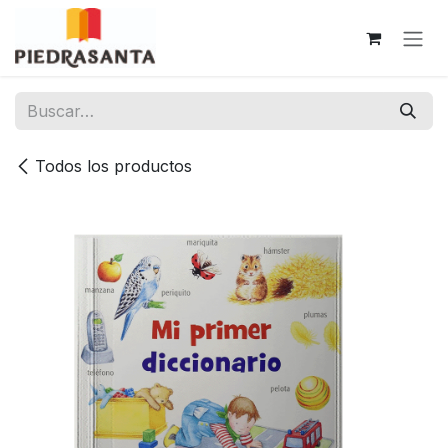
Ir al contenido
Todos los productos