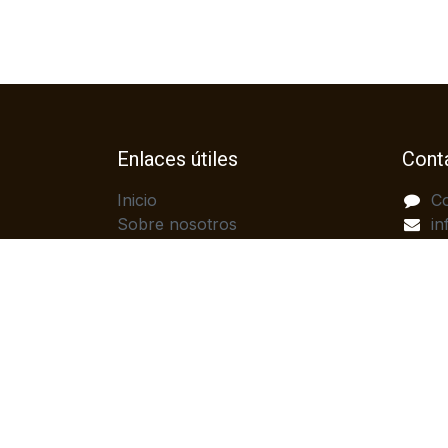
Enlaces útiles
Cont
Inicio
C
Sobre nosotros
in
Productos
(
Servicios
Legal
Política de privacidad
Ayuda
Contáctenos