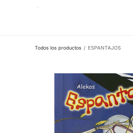
Ir al contenido
.
Tienda
Contáctenos
Librería Internacio
Todos los productos
ESPANTAJOS