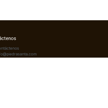
áctenos
ontáctenos
fo@piedrasanta.com
+502)2422-7676