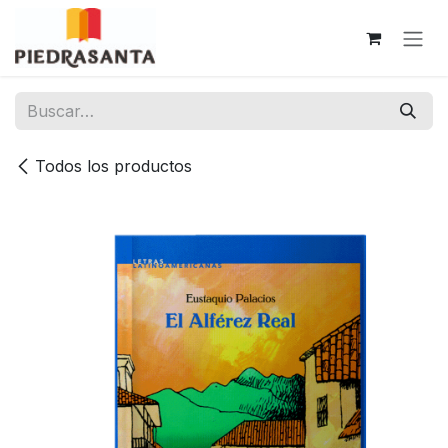
Ir al contenido
Todos los productos