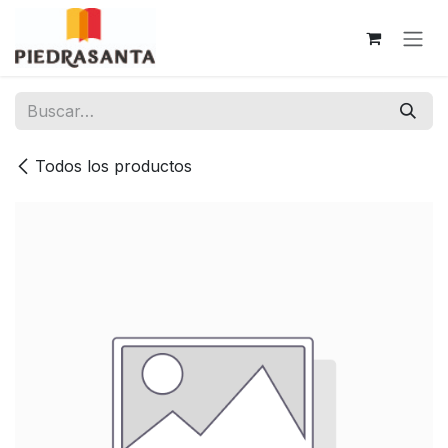
Ir al contenido
Todos los productos