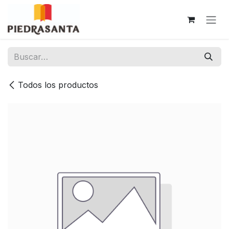
Ir al contenido
Todos los productos