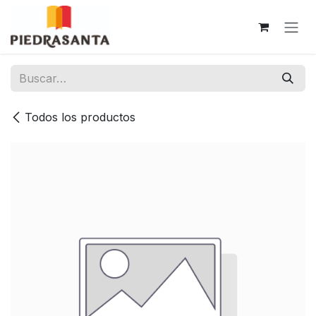
Ir al contenido
Todos los productos