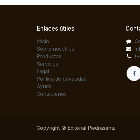
Enlaces útiles
Cont
Inicio
C
Sobre nosotros
in
Productos
(
Servicios
Legal
Política de privacidad
Ayuda
Contáctenos
Copyright © Editorial Piedrasanta