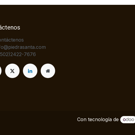
áctenos
ontáctenos
fo@piedrasanta.com
+502)2422-7676
Con tecnología de