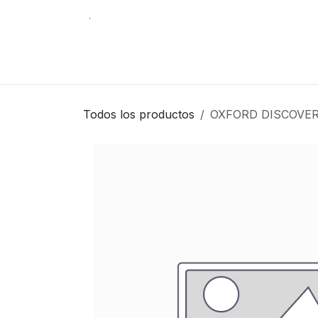
Ir al contenido
.
Tienda
Contáctenos
Librería Internacio
Todos los productos
OXFORD DISCOVE