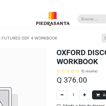
nal
R FUTURES ODF 4 WORKBOOK
OXFORD DISC
WORKBOOK
(0 reseña)
Q
376.00
Ag
Añadir a lista de deseos