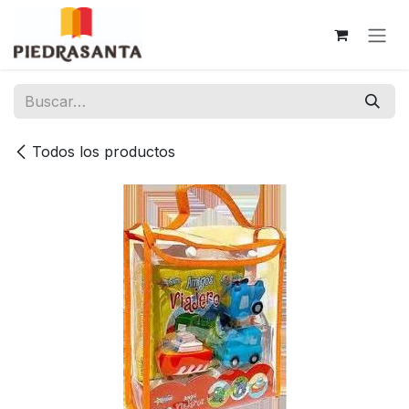
Ir al contenido
Todos los productos