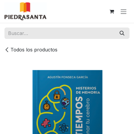
Ir al contenido
Todos los productos