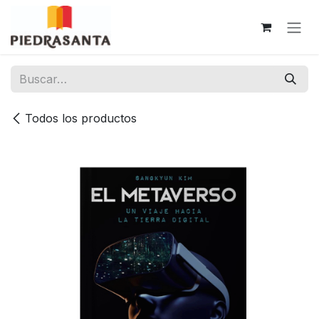
Ir al contenido
Todos los productos