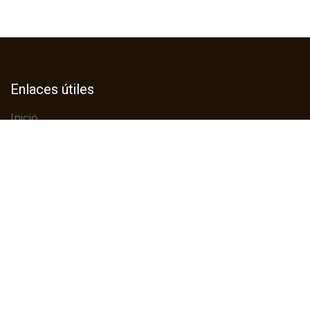
Enlaces útiles
Inicio
Sobre nosotros
Productos
Servicios
Legal
Política de privacidad
Ayuda
Contáctenos
Contáctenos