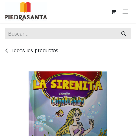
Ir al contenido
Todos los productos