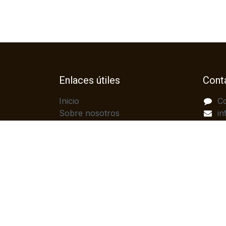
Enlaces útiles
Cont
Inicio
C
Sobre nosotros
in
Productos
(
Servicios
Legal
Política de privacidad
Ayuda
Contáctenos