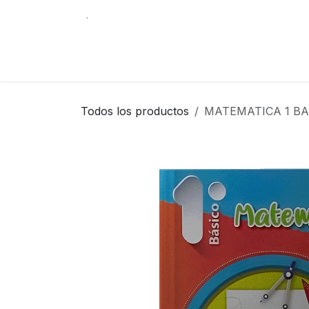
Ir al contenido
.
Tienda
Contáctenos
Librería Internacio
Todos los productos
MATEMATICA 1 BA