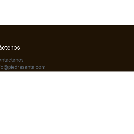
áctenos
ontáctenos
fo@piedrasanta.com
+502)2422-7676