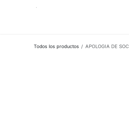
Ir al contenido
.
Tienda
Contáctenos
Librería Internacio
Todos los productos
APOLOGIA DE SO