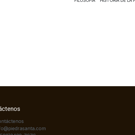
FILOSOFÍA
HISTORIA DE LA 
áctenos
ontáctenos
fo@piedrasanta.com