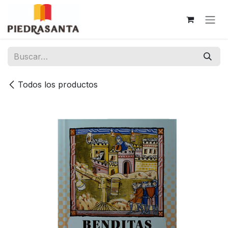
Ir al contenido
Todos los productos