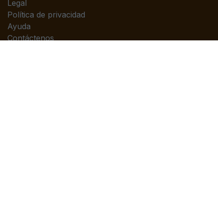
Legal
Política de privacidad
Ayuda
Contáctenos
Contáctenos
Contáctenos
info@piedrasanta.com
(+502)2422-7676
Copyright © Editorial Piedrasanta
Con tecnología de
- El mejor
Comercio