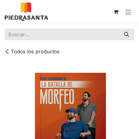
Ir al contenido
Todos los productos