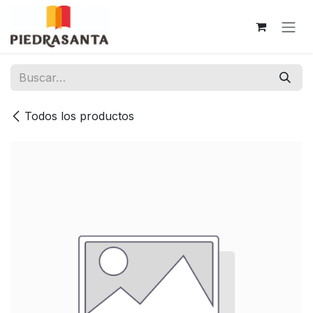
Ir al contenido
Todos los productos