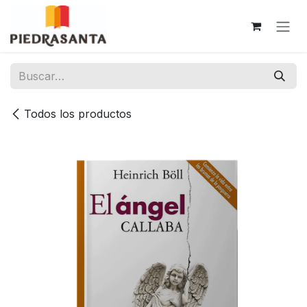
Ir al contenido
Todos los productos