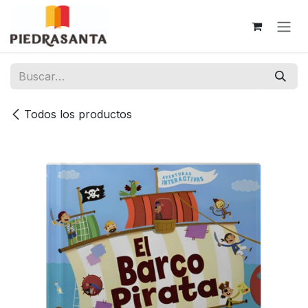
Ir al contenido
Todos los productos