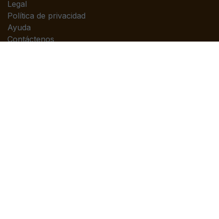
Legal
Política de privacidad
Ayuda
Contáctenos
Contáctenos
Contáctenos
info@piedrasanta.com
(+502)2422-7676
Copyright © Editorial Piedrasanta
Con tecnología de
- El mejor
Comercio