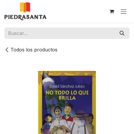
Ir al contenido
Todos los productos