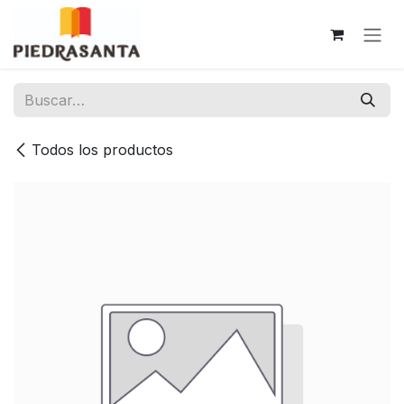
Ir al contenido
Todos los productos