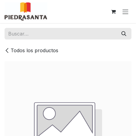
Ir al contenido
Todos los productos