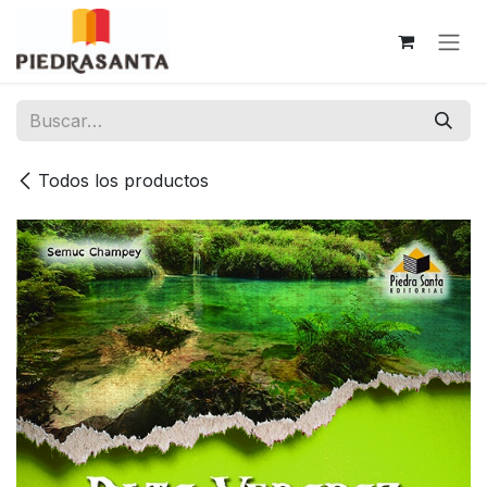
Ir al contenido
Todos los productos