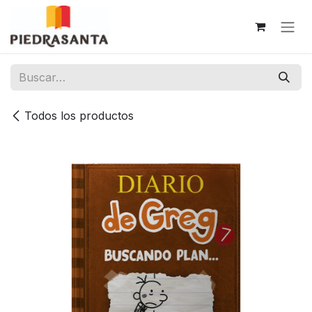
Ir al contenido
Todos los productos