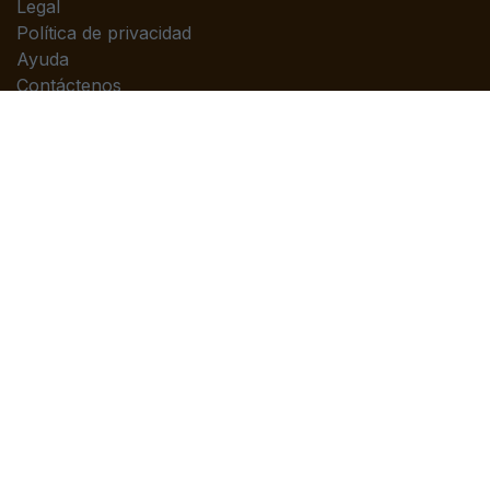
Legal
Política de privacidad
Ayuda
Contáctenos
Contáctenos
Contáctenos
info@piedrasanta.com
(+502)2422-7676
Copyright © Editorial Piedrasanta
Con tecnología de
- El mejor
Comercio