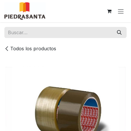
Ir al contenido
Todos los productos