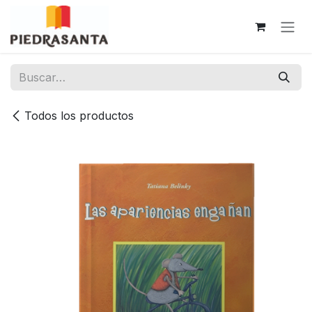
Ir al contenido
Todos los productos