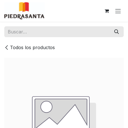
Ir al contenido
Todos los productos