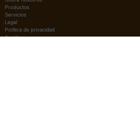
Productos
Servicios
Legal
Política de privacidad
Ayuda
Contáctenos
Contáctenos
Contáctenos
info@piedrasanta.com
(+502)2422-7676