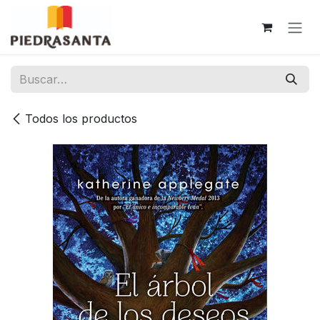
Ir al contenido
Todos los productos