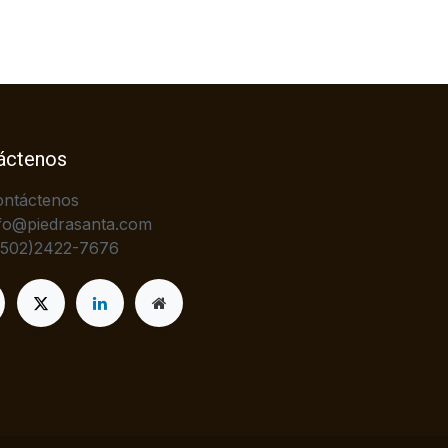
áctenos
ontáctenos
fo@piedrasanta.com
+502)2422-7676