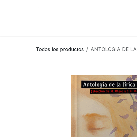
Ir al contenido
.
Tienda
Contáctenos
Librería Internacio
Todos los productos
ANTOLOGIA DE LA