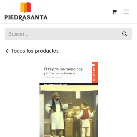
Ir al contenido
Todos los productos