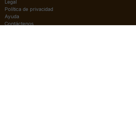
Legal
Política de privacidad
Ayuda
Contáctenos
Contáctenos
Contáctenos
info@piedrasanta.com
(+502)2422-7676
Copyright © Editorial Piedrasanta
Con tecnología de
- El mejor
Comercio