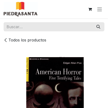
Ir al contenido
Todos los productos