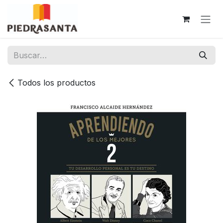
Ir al contenido
Todos los productos