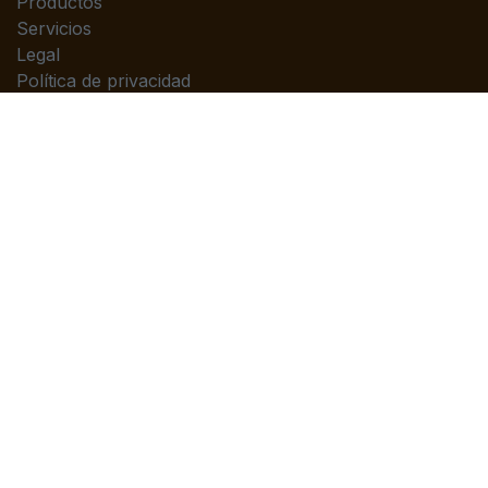
Productos
Servicios
Legal
Política de privacidad
Ayuda
Contáctenos
Contáctenos
Contáctenos
info@piedrasanta.com
(+502)2422-7676