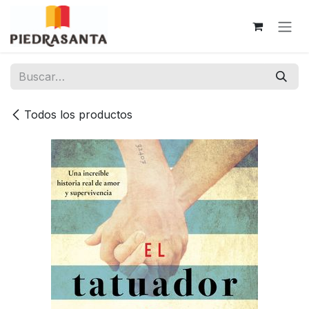
Ir al contenido
Todos los productos