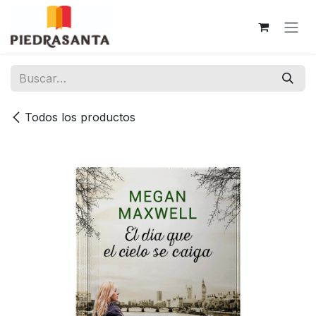
Ir al contenido
Todos los productos