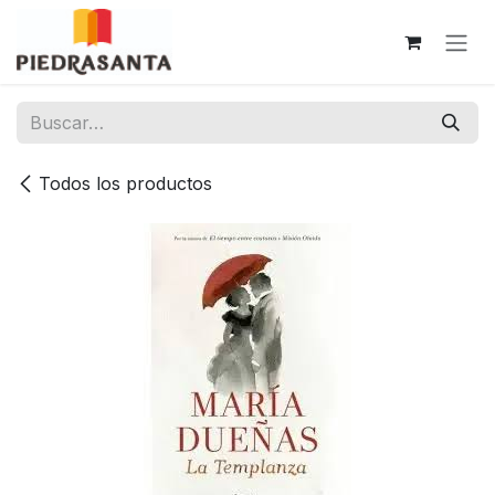
Ir al contenido
Todos los productos