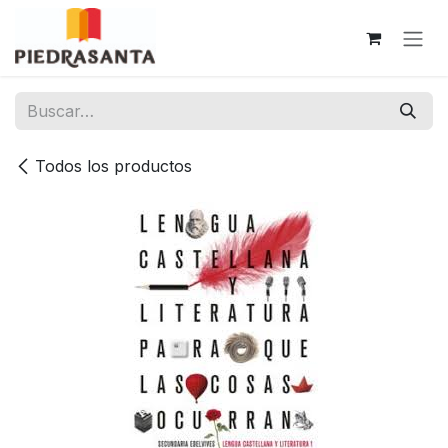
Ir al contenido
Todos los productos