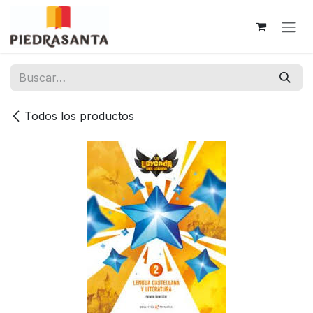
Ir al contenido
Todos los productos