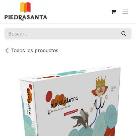
Ir al contenido
Todos los productos