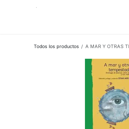
Ir al contenido
.
Tienda
Contáctenos
Librería Internacio
Todos los productos
A MAR Y OTRAS 