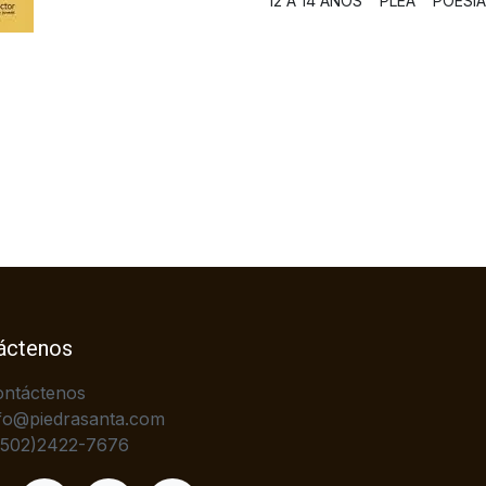
12 A 14 AÑOS
PLEA
POESÍA
áctenos
ontáctenos
fo@piedrasanta.com
+502)2422-7676