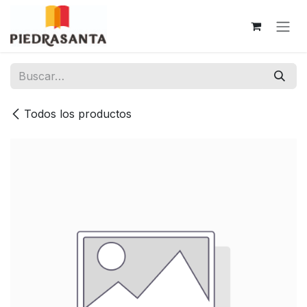
Ir al contenido
Todos los productos