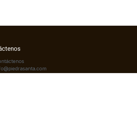
áctenos
ontáctenos
fo@piedrasanta.com
+502)2422-7676