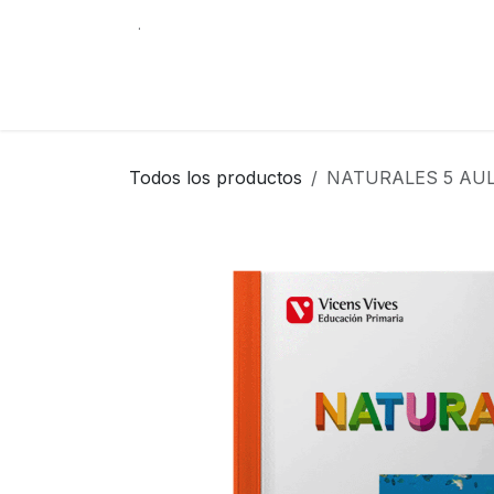
Ir al contenido
.
Tienda
Contáctenos
Librería Internacio
Todos los productos
NATURALES 5 AUL