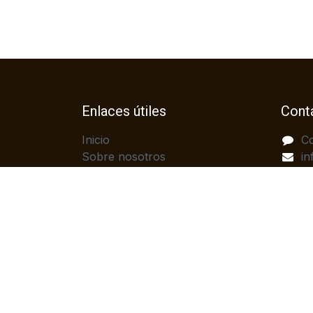
Enlaces útiles
Cont
Inicio
C
Sobre nosotros
in
Productos
(
Servicios
Legal
Política de privacidad
Ayuda
Contáctenos