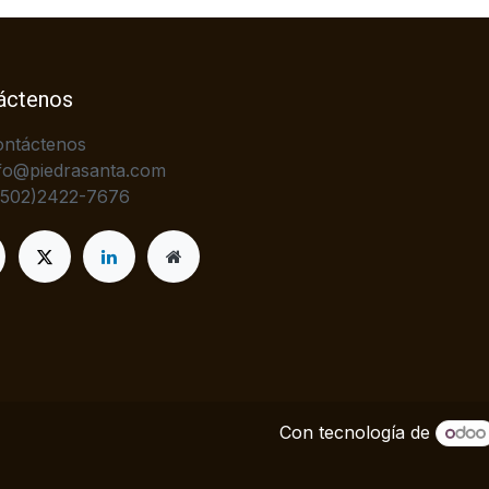
áctenos
ontáctenos
fo@piedrasanta.com
+502)2422-7676
Con tecnología de