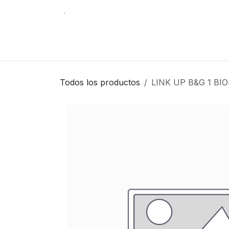
Ir al contenido
.
Tienda
Contáctenos
Librería Internacio
Todos los productos
LINK UP B&G 1 BI