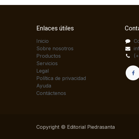
Enlaces útiles
Cont
Inicio
C
Sobre nosotros
in
Productos
(
Servicios
Legal
Política de privacidad
Ayuda
Contáctenos
Copyright © Editorial Piedrasanta