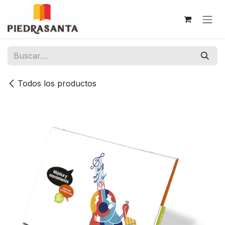
Ir al contenido
Todos los productos