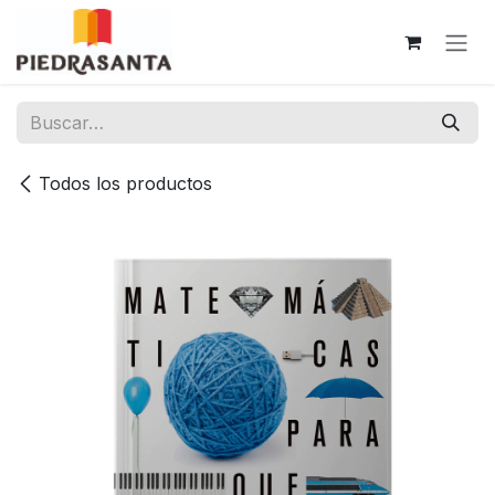
Ir al contenido
Todos los productos