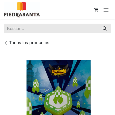
Ir al contenido
Todos los productos