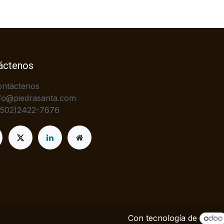
áctenos
ontáctenos
fo@piedrasanta.com
+502)2422-7676
Con tecnología de