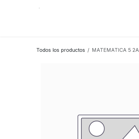
Ir al contenido
.
Tienda
Contáctenos
Librería Internacio
Todos los productos
MATEMATICA 5 2A